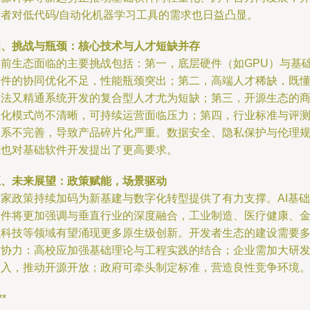
发者对低代码/自动化机器学习工具的需求也日益凸显。
四、挑战与瓶颈：核心技术与人才短缺并存
当前生态面临的主要挑战包括：第一，底层硬件（如GPU）与基
软件的协同优化不足，性能瓶颈突出；第二，高端人才稀缺，既
算法又精通系统开发的复合型人才尤为短缺；第三，开源生态的
业化模式尚不清晰，可持续运营面临压力；第四，行业标准与评
体系不完善，导致产品碎片化严重。数据安全、隐私保护与伦理
范也对基础软件开发提出了更高要求。
五、未来展望：政策赋能，场景驱动
国家政策持续加码为新基建与数字化转型提供了有力支撑。AI基础
软件将更加强调与垂直行业的深度融合，工业制造、医疗健康、
融科技等领域有望涌现更多原生级创新。开发者生态的建设需要
方协力：高校应加强基础理论与工程实践的结合；企业需加大研
投入，推动开源开放；政府可牵头制定标准，营造良性竞争环境
**