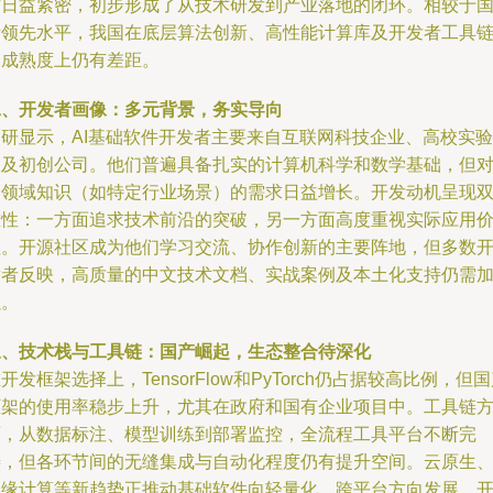
作日益紧密，初步形成了从技术研发到产业落地的闭环。相较于
际领先水平，我国在底层算法创新、高性能计算库及开发者工具
的成熟度上仍有差距。
二、开发者画像：多元背景，务实导向
调研显示，AI基础软件开发者主要来自互联网科技企业、高校实验
室及初创公司。他们普遍具备扎实的计算机科学和数学基础，但
跨领域知识（如特定行业场景）的需求日益增长。开发动机呈现
重性：一方面追求技术前沿的突破，另一方面高度重视实际应用
值。开源社区成为他们学习交流、协作创新的主要阵地，但多数
发者反映，高质量的中文技术文档、实战案例及本土化支持仍需
强。
三、技术栈与工具链：国产崛起，生态整合待深化
开发框架选择上，TensorFlow和PyTorch仍占据较高比例，但
框架的使用率稳步上升，尤其在政府和国有企业项目中。工具链
面，从数据标注、模型训练到部署监控，全流程工具平台不断完
善，但各环节间的无缝集成与自动化程度仍有提升空间。云原生
边缘计算等新趋势正推动基础软件向轻量化、跨平台方向发展，