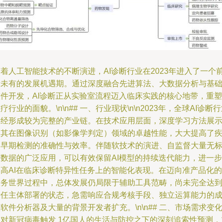
着人工智能技术的不断演进，AI诊断行业在2023年进入了一个
所未有的发展机遇期。通过深度融合先进算法、大数据分析与基
软件开发，AI诊断正从实验室流程迈入临床实践的核心地带，重塑
疗行业的面貌。\n\n## 一、行业现状\n\n2023年，全球AI诊断
已经形成较为完整的产业链。在技术应用层面，深度学习方法展
了其在图像识别（如影像学判定）领域的卓越性能，大大提高了
病早期检测的准确性与效率。伴随软技术的演进、自监督大量无
签数据的广泛应用，可以有效保留AI模型的持续迭代能力，进一步
提高AI在临床诊断特异性任务上的智能化表现。在迈向准产品化的
服务世界过程中，总体发展仍局限于辅助工具范畴，尚未完全达
责任主体部署的状态，急需响应合规考核手段、独立运算能力的
软件分析器及大量的背景开发者扩充。\n\n## 二、市场需求变化
应对新冠病毒触发 1亿国人的生活与防控之下的深刻追索性预测，