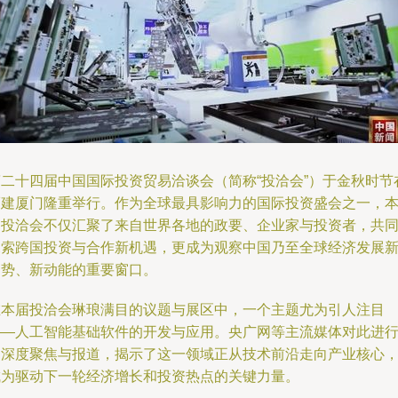
第二十四届中国国际投资贸易洽谈会（简称“投洽会”）于金秋时节
福建厦门隆重举行。作为全球最具影响力的国际投资盛会之一，
届投洽会不仅汇聚了来自世界各地的政要、企业家与投资者，共
探索跨国投资与合作新机遇，更成为观察中国乃至全球经济发展
趋势、新动能的重要窗口。
在本届投洽会琳琅满目的议题与展区中，一个主题尤为引人注目
——人工智能基础软件的开发与应用。央广网等主流媒体对此进
了深度聚焦与报道，揭示了这一领域正从技术前沿走向产业核心
成为驱动下一轮经济增长和投资热点的关键力量。